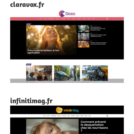
claravox.fr
infinitimag.fr